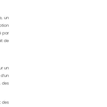
e, un
ption
é par
it de
ur un
 d’un
, des
t des