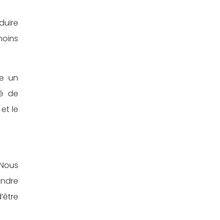
duire
moins
re un
fé de
 et le
 Nous
endre
’être