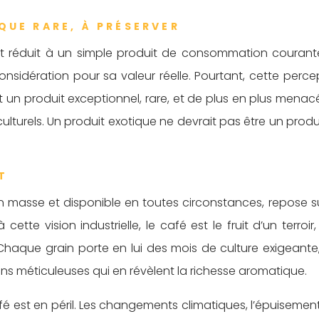
QUE RARE, À PRÉSERVER
nt réduit à un simple produit de consommation courant
idération pour sa valeur réelle. Pourtant, cette perce
st un produit exceptionnel, rare, et de plus en plus menac
lturels. Un produit exotique ne devrait pas être un produ
T
en masse et disponible en toutes circonstances, repose s
tte vision industrielle, le café est le fruit d’un terroir,
. Chaque grain porte en lui des mois de culture exigeante
ons méticuleuses qui en révèlent la richesse aromatique.
é est en péril. Les changements climatiques, l’épuisemen