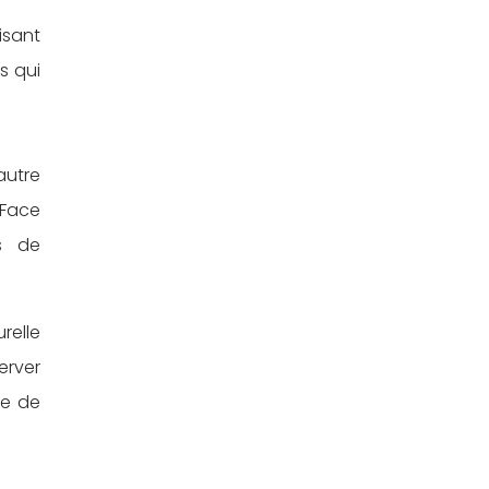
isant
s qui
autre
 Face
es de
relle
erver
ne de