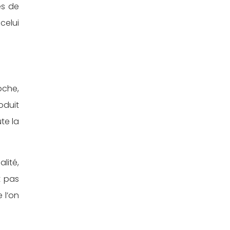
es de
celui
oche,
oduit
te la
lité,
t pas
 l’on