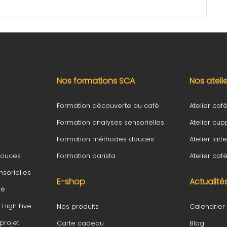
Nos formations SCA
Nos ateli
Formation découverte du café
Atelier café 
Formation analyses sensorielles
Atelier cup
Formation méthodes douces
Atelier latte
douces
Formation barista
Atelier ca
sorielles
E-shop
Actualité
fé
High Five
Nos produits
Calendrier
rojet
Carte cadeau
Blog