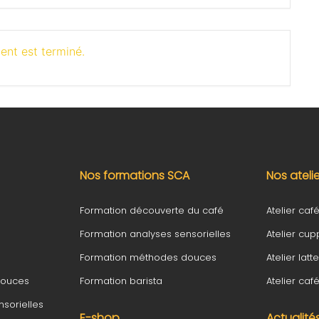
ent est terminé.
Nos formations SCA
Nos ateli
Formation découverte du café
Atelier café 
Formation analyses sensorielles
Atelier cup
Formation méthodes douces
Atelier latte
douces
Formation barista
Atelier ca
sorielles
E-shop
Actualité