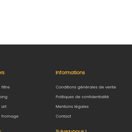
ers
Informations
filtre
Conditions générales de vente
ping
Politiques de confidentialité
 art
Mentions légales
fé fromage
Contact
s
Suivez-nous !