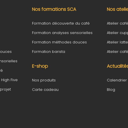
Nos formations SCA
Nos ateli
Formation découverte du café
Atelier café 
Formation analyses sensorielles
Atelier cup
Formation méthodes douces
Atelier latte
douces
Formation barista
Atelier ca
sorielles
E-shop
Actualité
fé
High Five
Nos produits
Calendrier
rojet
Carte cadeau
Blog