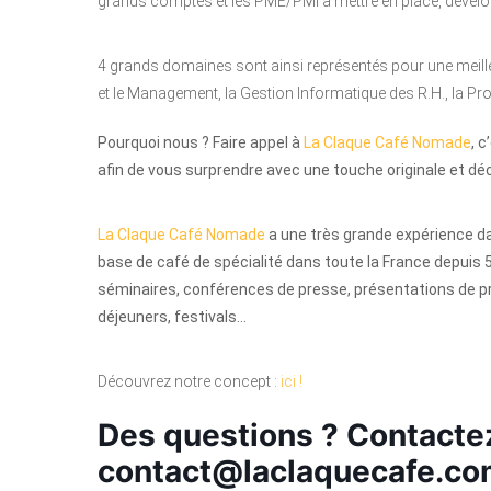
grands comptes et les PME/PMI à mettre en place, dével
4 grands domaines sont ainsi représentés pour une meille
et le Management, la Gestion Informatique des R.H., la Pro
Pourquoi nous ? Faire appel à
La Claque Café Nomade
, 
afin de vous surprendre avec une touche originale et dé
La Claque Café Nomade
a une très grande expérience da
base de café de spécialité dans toute la France depuis 5
séminaires, conférences de presse, présentations de pr
déjeuners, festivals…
Découvrez notre concept :
ici !
Des questions ? Contacte
contact@laclaquecafe.c