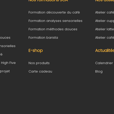
Formation découverte du café
Atelier café 
Formation analyses sensorielles
Atelier cup
Formation méthodes douces
Atelier latte
douces
Formation barista
Atelier ca
sorielles
E-shop
Actualité
fé
High Five
Nos produits
Calendrier
rojet
Carte cadeau
Blog