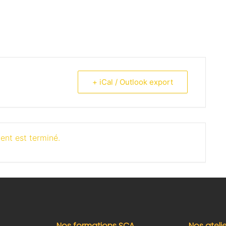
+ iCal / Outlook export
ent est terminé.
Nos formations SCA
Nos ateli